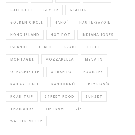
GALLIPOLI
GEYSIR
GLACIER
GOLDEN CIRCLE
HANOÏ
HAUTE-SAVOIE
HONG ISLAND
HOT POT
INDIANA JONES
ISLANDE
ITALIE
KRABI
LECCE
MONTAGNE
MOZZARELLA
MYVATN
ORECCHIETTE
OTRANTO
POUILLES
RAILAY BEACH
RANDONNÉE
REYKJAVÍK
ROAD TRIP
STREET FOOD
SUNSET
THAÏLANDE
VIETNAM
VÍK
WALTER MITTY