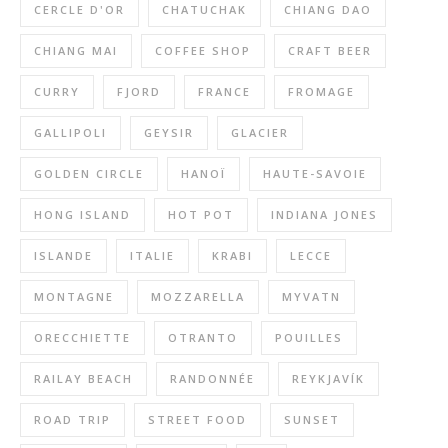
CERCLE D'OR
CHATUCHAK
CHIANG DAO
CHIANG MAI
COFFEE SHOP
CRAFT BEER
CURRY
FJORD
FRANCE
FROMAGE
GALLIPOLI
GEYSIR
GLACIER
GOLDEN CIRCLE
HANOÏ
HAUTE-SAVOIE
HONG ISLAND
HOT POT
INDIANA JONES
ISLANDE
ITALIE
KRABI
LECCE
MONTAGNE
MOZZARELLA
MYVATN
ORECCHIETTE
OTRANTO
POUILLES
RAILAY BEACH
RANDONNÉE
REYKJAVÍK
ROAD TRIP
STREET FOOD
SUNSET