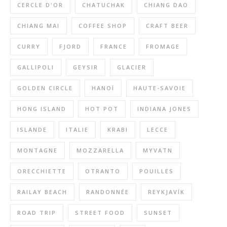
CERCLE D'OR
CHATUCHAK
CHIANG DAO
CHIANG MAI
COFFEE SHOP
CRAFT BEER
CURRY
FJORD
FRANCE
FROMAGE
GALLIPOLI
GEYSIR
GLACIER
GOLDEN CIRCLE
HANOÏ
HAUTE-SAVOIE
HONG ISLAND
HOT POT
INDIANA JONES
ISLANDE
ITALIE
KRABI
LECCE
MONTAGNE
MOZZARELLA
MYVATN
ORECCHIETTE
OTRANTO
POUILLES
RAILAY BEACH
RANDONNÉE
REYKJAVÍK
ROAD TRIP
STREET FOOD
SUNSET