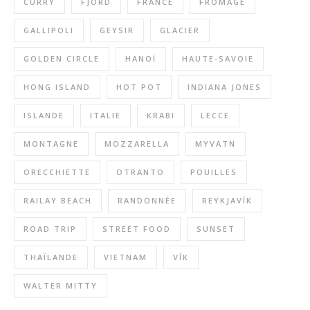
CURRY
FJORD
FRANCE
FROMAGE
GALLIPOLI
GEYSIR
GLACIER
GOLDEN CIRCLE
HANOÏ
HAUTE-SAVOIE
HONG ISLAND
HOT POT
INDIANA JONES
ISLANDE
ITALIE
KRABI
LECCE
MONTAGNE
MOZZARELLA
MYVATN
ORECCHIETTE
OTRANTO
POUILLES
RAILAY BEACH
RANDONNÉE
REYKJAVÍK
ROAD TRIP
STREET FOOD
SUNSET
THAÏLANDE
VIETNAM
VÍK
WALTER MITTY