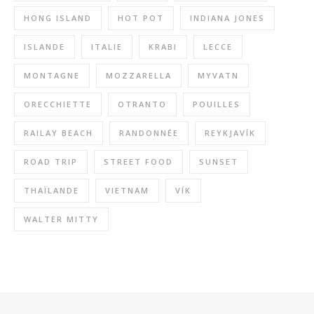
HONG ISLAND
HOT POT
INDIANA JONES
ISLANDE
ITALIE
KRABI
LECCE
MONTAGNE
MOZZARELLA
MYVATN
ORECCHIETTE
OTRANTO
POUILLES
RAILAY BEACH
RANDONNÉE
REYKJAVÍK
ROAD TRIP
STREET FOOD
SUNSET
THAÏLANDE
VIETNAM
VÍK
WALTER MITTY