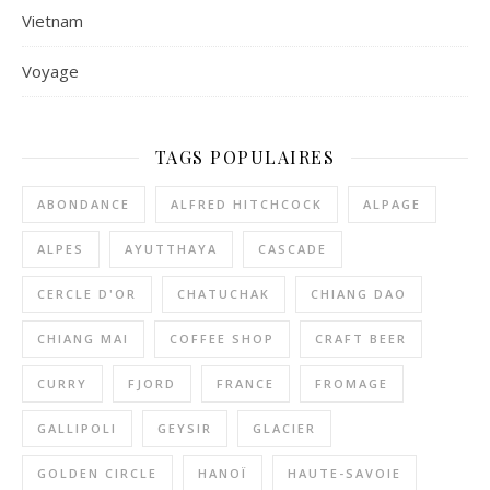
Vietnam
Voyage
TAGS POPULAIRES
ABONDANCE
ALFRED HITCHCOCK
ALPAGE
ALPES
AYUTTHAYA
CASCADE
CERCLE D'OR
CHATUCHAK
CHIANG DAO
CHIANG MAI
COFFEE SHOP
CRAFT BEER
CURRY
FJORD
FRANCE
FROMAGE
GALLIPOLI
GEYSIR
GLACIER
GOLDEN CIRCLE
HANOÏ
HAUTE-SAVOIE