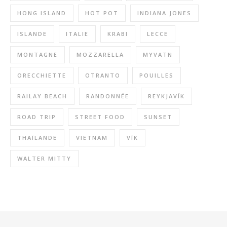
HONG ISLAND
HOT POT
INDIANA JONES
ISLANDE
ITALIE
KRABI
LECCE
MONTAGNE
MOZZARELLA
MYVATN
ORECCHIETTE
OTRANTO
POUILLES
RAILAY BEACH
RANDONNÉE
REYKJAVÍK
ROAD TRIP
STREET FOOD
SUNSET
THAÏLANDE
VIETNAM
VÍK
WALTER MITTY