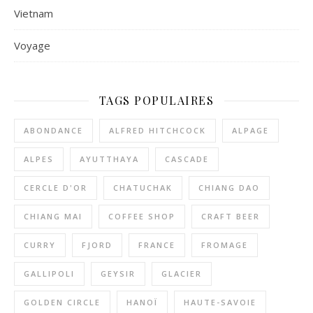
Vietnam
Voyage
TAGS POPULAIRES
ABONDANCE
ALFRED HITCHCOCK
ALPAGE
ALPES
AYUTTHAYA
CASCADE
CERCLE D'OR
CHATUCHAK
CHIANG DAO
CHIANG MAI
COFFEE SHOP
CRAFT BEER
CURRY
FJORD
FRANCE
FROMAGE
GALLIPOLI
GEYSIR
GLACIER
GOLDEN CIRCLE
HANOÏ
HAUTE-SAVOIE