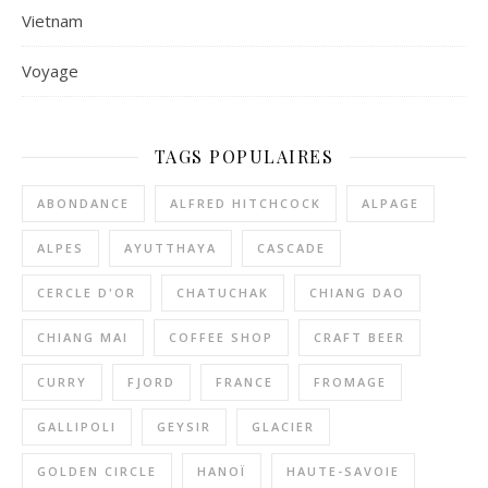
Vietnam
Voyage
TAGS POPULAIRES
ABONDANCE
ALFRED HITCHCOCK
ALPAGE
ALPES
AYUTTHAYA
CASCADE
CERCLE D'OR
CHATUCHAK
CHIANG DAO
CHIANG MAI
COFFEE SHOP
CRAFT BEER
CURRY
FJORD
FRANCE
FROMAGE
GALLIPOLI
GEYSIR
GLACIER
GOLDEN CIRCLE
HANOÏ
HAUTE-SAVOIE