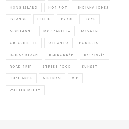
HONG ISLAND
HOT POT
INDIANA JONES
ISLANDE
ITALIE
KRABI
LECCE
MONTAGNE
MOZZARELLA
MYVATN
ORECCHIETTE
OTRANTO
POUILLES
RAILAY BEACH
RANDONNÉE
REYKJAVÍK
ROAD TRIP
STREET FOOD
SUNSET
THAÏLANDE
VIETNAM
VÍK
WALTER MITTY