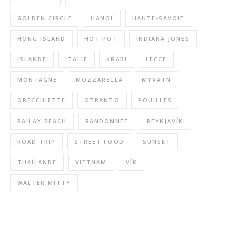
GOLDEN CIRCLE
HANOÏ
HAUTE-SAVOIE
HONG ISLAND
HOT POT
INDIANA JONES
ISLANDE
ITALIE
KRABI
LECCE
MONTAGNE
MOZZARELLA
MYVATN
ORECCHIETTE
OTRANTO
POUILLES
RAILAY BEACH
RANDONNÉE
REYKJAVÍK
ROAD TRIP
STREET FOOD
SUNSET
THAÏLANDE
VIETNAM
VÍK
WALTER MITTY